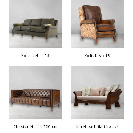
Sandalye
YATAK ODASI
Bar
OFİS
Yatak Odası
KARL STARLING DERİ ÜRÜNLER
Koltuk No 123
Koltuk No 15
Tv Sehpası
SHERLOCK HOLMES
Dresuar
Chester No 14 220 cm
Kln Hasırlı İkili Koltuk