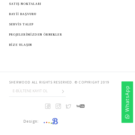
SATIŞ NOKTALARI
BAYİİ BAŞVURU
Sandalye
YATAK ODASI
SERVİS TALEP
Bar
OFİS
PROJELERİMİZDEN ÖRNEKLER
BİZE ULAŞIN
Yatak Odası
KARL STARLING DERİ ÜRÜNLER
Tv Sehpası
SHERLOCK HOLMES
Dresuar
SHERWOOD ALL RIGHTS RESERVED. © COPYRIGHT 2019
WhatsApp
Design: