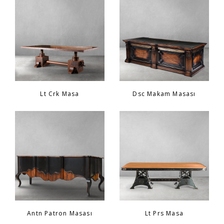
Sandalye
YATAK ODASI
Bar
OFİS
Yatak Odası
KARL STARLING DERİ ÜRÜNLER
Lt Crk Masa
Dsc Makam Masası
Tv Sehpası
SHERLOCK HOLMES
Dresuar
Antn Patron Masası
Lt Prs Masa