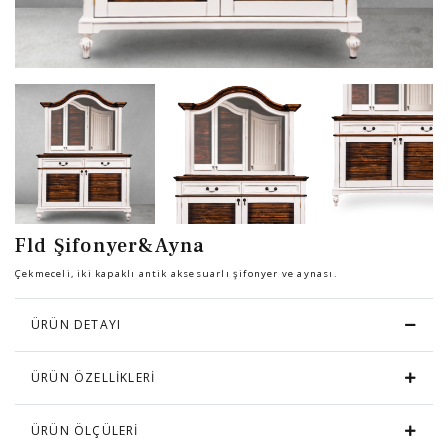
Sandalye
YATAK ODASI
Bar
OFİS
Yatak Odası
KARL STARLING DERİ ÜRÜNLER
Tv Sehpası
SHERLOCK HOLMES
Fld Şifonyer&Ayna
Dresuar
Çekmeceli, iki kapaklı antik aksesuarlı şifonyer ve aynası.
ÜRÜN DETAYI
ÜRÜN ÖZELLİKLERİ
ÜRÜN ÖLÇÜLERİ